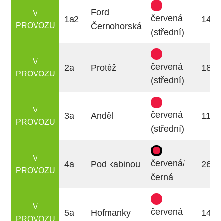
Ford
V
červená
1a2
140
PROVOZU
Černohorská
(střední)
V
červená
2a
Protěž
180
PROVOZU
(střední)
V
červená
3a
Anděl
1100
PROVOZU
(střední)
V
červená/
4a
Pod kabinou
260
PROVOZU
černá
V
červená
5a
Hofmanky
140
PROVOZU