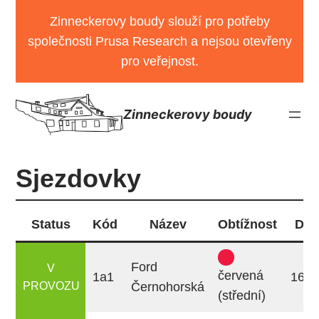
Přeskočit
Zinneckerovy boudy slouží pro potřeby
na
společnosti Prusa Research a nejsou otevřeny
obsah
pro veřejnost.
Zinneckerovy boudy
Sjezdovky
Status
Kód
Název
Obtížnost
Dél
Ford
V
červená
1a1
160
PROVOZU
Černohorská
(střední)