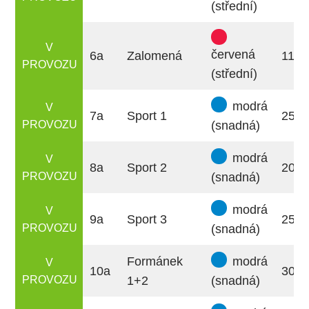
(střední)
V
červená
6a
Zalomená
1100
PROVOZU
(střední)
modrá
V
7a
Sport 1
250
PROVOZU
(snadná)
modrá
V
8a
Sport 2
200
PROVOZU
(snadná)
modrá
V
9a
Sport 3
250
PROVOZU
(snadná)
Formánek
modrá
V
10a
300
PROVOZU
1+2
(snadná)