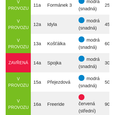
modrá
V
11a
Formánek 3
250
PROVOZU
(snadná)
modrá
V
12a
Idyla
450
PROVOZU
(snadná)
modrá
V
13a
Košťálka
600
PROVOZU
(snadná)
modrá
ZAVŘENÁ
14a
Spojka
300
(snadná)
modrá
V
15a
Přejezdová
500
PROVOZU
(snadná)
V
červená
16a
Freeride
900
PROVOZU
(střední)